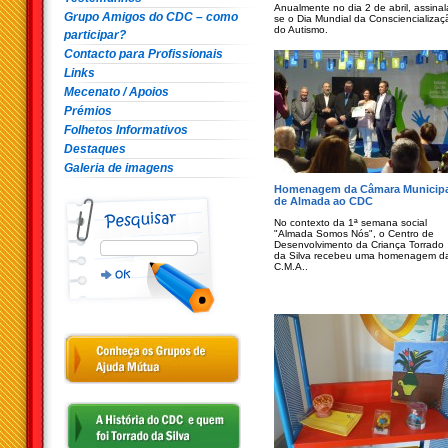
Anualmente no dia 2 de abril, assinal
Grupo Amigos do CDC – como
se o Dia Mundial da Consciencializaç
do Autismo.
participar?
Contacto para Profissionais
Links
Mecenato / Apoios
Prémios
Folhetos Informativos
Destaques
Galeria de imagens
Homenagem da Câmara Municipa
de Almada ao CDC
No contexto da 1ª semana social
"Almada Somos Nós", o Centro de
Desenvolvimento da Criança Torrado
da Silva recebeu uma homenagem d
C.M.A..