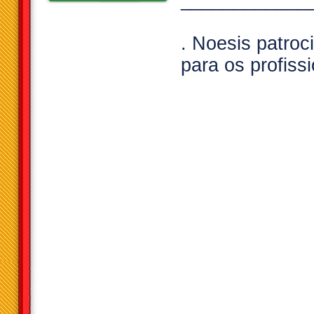
____________
. Noesis patroc
para os profiss