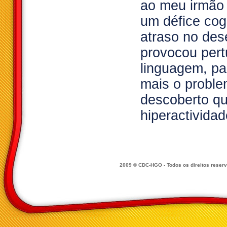
ao meu irmão
um défice cog
atraso no des
provocou per
linguagem, pa
mais o proble
descoberto qu
hiperactividade
2009 © CDC-HGO - Todos os direitos reser